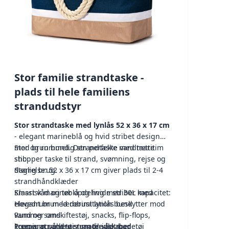
Stor familie strandtaske -
plads til hele familiens
strandudstyr
Stor strandtaske med lynlås 52 x 36 x 17 cm
- elegant marineblå og hvid stribet design
med brun bund. Den perfekte vandtætte
Stor og rummelig strandtaske med maritim
shopper taske til strand, svømning, rejse og
stil:
daglig brug.
Størrelse: 52 x 36 x 17 cm giver plads til 2-4
strandhåndklæder
Klassisk marineblå og hvide striber med
Smart våd og tør opdeling med 30L kapacitet:
elegant brun læderimitation bund
Hovedrum med robust lynlås beskytter mod
Rummer omskiftestøj, snacks, flip-flops,
vand og sand
kopper og andre strandredskaber
1 separat vådt tøj rum til vådt badetøj
Premium polyester materiale med