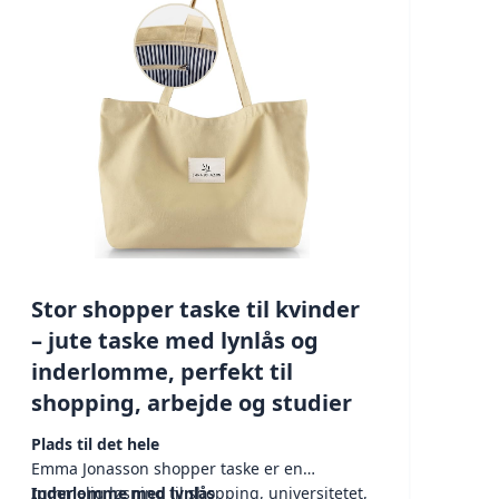
Stor shopper taske til kvinder
– jute taske med lynlås og
inderlomme, perfekt til
shopping, arbejde og studier
Plads til det hele
Emma Jonasson shopper taske er en
rummelig løsning til shopping, universitetet,
Inderlomme med lynlås