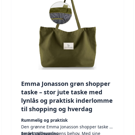
Emma Jonasson grøn shopper
taske – stor jute taske med
lynlås og praktisk inderlomme
til shopping og hverdag
Rummelig og praktisk
Den grønne Emma Jonasson shopper taske er
perfekt til hverdagens behov. Med sine
Smart opbevaring