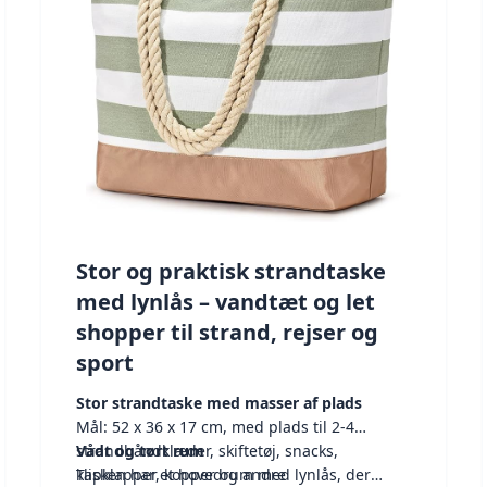
Stor og praktisk strandtaske
med lynlås – vandtæt og let
shopper til strand, rejser og
sport
Stor strandtaske med masser af plads
Mål: 52 x 36 x 17 cm, med plads til 2-4
strandhåndklæder, skiftetøj, snacks,
Vådt og tørt rum
klipklapper, kopper og andre
Tasken har et hovedrum med lynlås, der