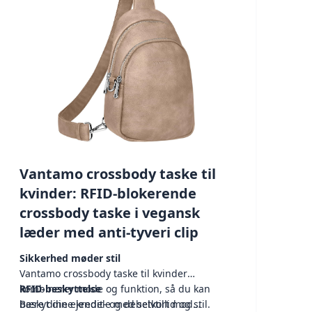
Vantamo crossbody taske til
kvinder: RFID-blokerende
crossbody taske i vegansk
læder med anti-tyveri clip
Sikkerhed møder stil
Vantamo crossbody taske til kvinder
kombinerer mode og funktion, så du kan
RFID-beskyttelse
bære dine ejendele med selvtillid og stil.
Beskyt dine kredit- og debetkort mod