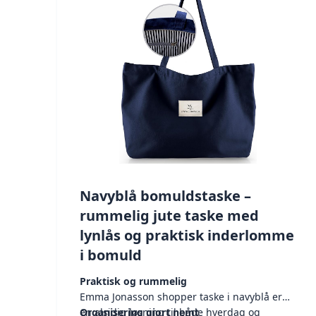
Navyblå bomuldstaske –
rummelig jute taske med
lynlås og praktisk inderlomme
i bomuld
Praktisk og rummelig
Emma Jonasson shopper taske i navyblå er
en alsidig løsning til både hverdag og
Organisering gjort nemt