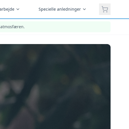
 arbejde
Specielle anledninger
a atmosfæren.