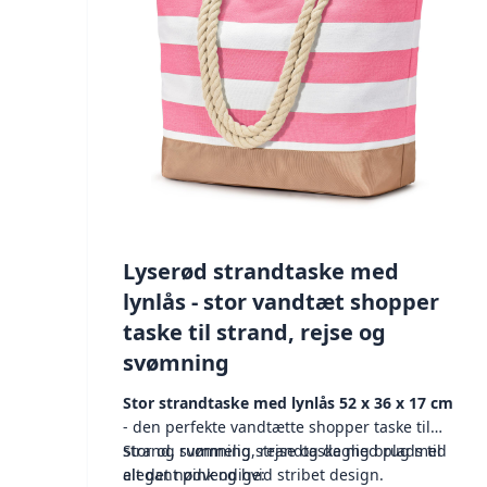
Lyserød strandtaske med
lynlås - stor vandtæt shopper
taske til strand, rejse og
svømning
Stor strandtaske med lynlås 52 x 36 x 17 cm
- den perfekte vandtætte shopper taske til
strand, svømning, rejse og daglig brug med
Stor og rummelig strandtaske med plads til
elegant pink og hvid stribet design.
alt det nødvendige: