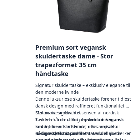
Premium sort vegansk
skuldertaske dame - Stor
trapezformet 35 cm
håndtaske
Signatur skuldertaske – eksklusiv elegance til
den moderne kvinde
Denne luksuriøse skuldertaske forener tidløst
dansk design med raffineret funktionalitet.
Den repræsenterer essensen af nordisk
Materialer og Kvalitet
kvalitetshåndværk og er skabt til den
Tasken er fremstillet af
premium vegansk
kvalitetsbevidste kvinde, der værdsætter
læder
, der er certificeret efter højeste
både æstetik og praktisk anvendelighed.
europæiske standarder. Materialet udmærker
Design og Funktionalitet